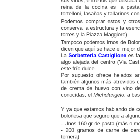
sus vinos, entre los que destaca 
reina de la cocina es la pasta; T
tortelloni, lasañas y tallarines co
Podemos comprar estos y otro
conserva la estructura y la esenc
torres y la Piazza Maggiore)
Tampoco podemos irnos de Bolon
dicen que aquí se hace el mejor de
La
Sorbetteria Castiglione
es fa
algo alejada del centro (Via Cas
este frío dulce.
Por supuesto ofrece helados ar
también algunos más atrevidos c
de crema de huevo con vino de
conocidas, el
Michelangelo
, a ba
Y ya que estamos hablando de co
boloñesa que seguro que a alguno
- Unos 160 gr de pasta (más o m
- 200 gramos de carne de cerd
ternera)