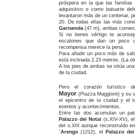
próspera en la que las familias
adquisitivo o como baluarte def
levantaron más de un centenar, pe
20. De todas ellas las más con
Garisenda
(47 m), ambas comenza
Si no tienes vértigo te aconse
escalones que dan un poco d
recompensa merece la pena.
Para añadir un poco más de sals
está inclinada 2.23 metros. (La ot
A los pies de ambas se sitúa un
de la ciudad.
Pero el corazón turístico 
Mayor
(Piazza Maggiore) y su 
el epicentro de la ciudad y el 
eventos y acontecimientos.
Entre las dos acumulan un pat
Palazzo dei Notai
(s.XIV-XV), e
del s.XIII aunque reconstruido en
´Arengo
(1212), el
Palazzo dei