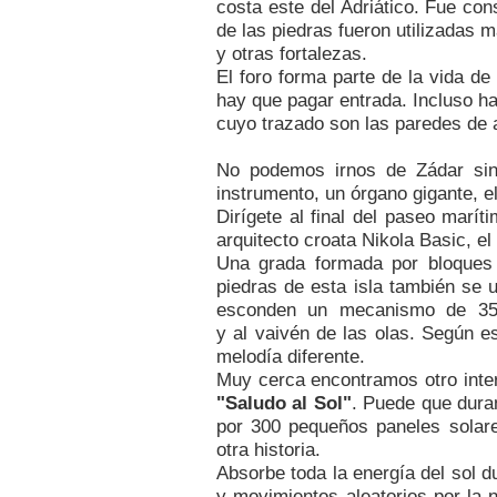
costa este del Adriático. Fue cons
de las piedras fueron utilizadas m
y otras fortalezas.
El foro forma parte de la vida de
hay que pagar entrada. Incluso h
cuyo trazado son las paredes de 
No podemos irnos de Zádar sin 
instrumento, un órgano gigante, e
Dirígete al final del paseo marít
arquitecto croata Nikola Basic, el
Una grada formada por bloques 
piedras de esta isla también se
esconden un mecanismo de 35 
y al vaivén de las olas. Según e
melodía diferente.
Muy cerca encontramos otro inter
"Saludo al
Sol"
. Puede que duran
por 300 pequeños paneles solar
otra historia.
Absorbe toda la energía del sol du
y movimientos aleatorios por la 