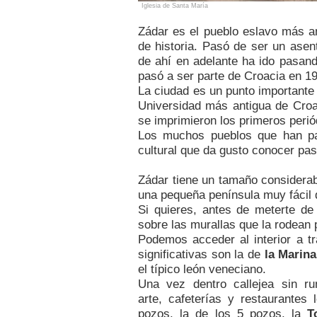
Iglesia de Santa María
Zádar es el pueblo eslavo más a
de historia. Pasó de ser un asen
de ahí en adelante ha ido pasan
pasó a ser parte de Croacia en 1
La ciudad es un punto importante 
Universidad más antigua de Croac
se imprimieron los primeros perió
Los muchos pueblos que han pa
cultural que da gusto conocer pa
Zádar tiene un tamaño considerab
una pequeña península muy fácil d
Si quieres, antes de meterte de
sobre las murallas que la rodean 
Podemos acceder al interior a 
significativas son la de
la Marina
el típico león veneciano.
Una vez dentro callejea sin ru
arte, cafeterías y restaurantes
pozos
, la de los
5 pozos
, la
T