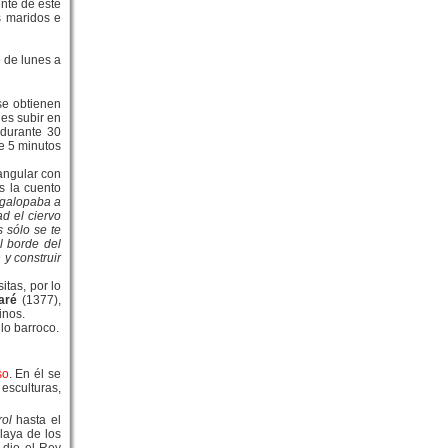
ente de este
s maridos e
e de lunes a
se obtienen
des subir en
 durante 30
e 5 minutos
angular con
s la cuento
 galopaba a
ad el ciervo
 sólo se te
l borde del
 y construir
itas, por lo
zaré
(1377),
inos.
lo barroco.
so
. En él se
esculturas,
rol
hasta el
laya de los