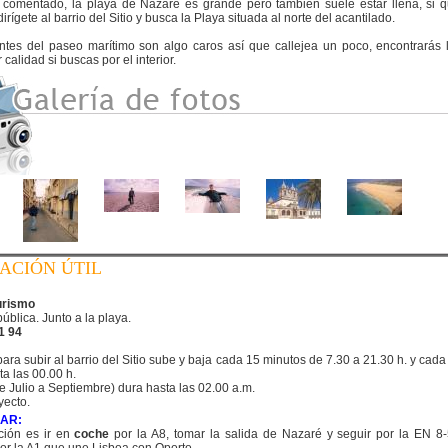
comentado, la playa de Nazaré es grande pero también suele estar llena, si 
dirígete al barrio del Sitio y busca la Playa situada al norte del acantilado.
ntes del paseo marítimo son algo caros así que callejea un poco, encontrarás
 calidad si buscas por el interior.
ACIÓN ÚTIL
urismo
blica. Junto a la playa.
1 94
para subir al barrio del Sitio sube y baja cada 15 minutos de 7.30 a 21.30 h. y cad
a las 00.00 h.
e Julio a Septiembre) dura hasta las 02.00 a.m.
yecto.
AR:
ción es ir en
coche
por la A8, tomar la salida de Nazaré y seguir por la EN 8