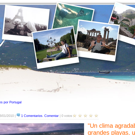
es por Portugal
3/01/2010 |
1 Comentarios. Comentar
| 0 votos
"Un clima agradab
grandes playas, 