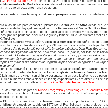
el
Centro Cultural de
Nazaré
, donde se realizan exposiciones y otros eventos. Enfr
 el
Monumento a la Madre Nazarena
, dedicado a esas madres que vieron a su
a la mar y que en ocasiones nunca volvieron.
onja en estado puro tienes que ir al
puerto pesquero
a eso de las cinco de la tard
B
arrio de el
Sitio
a a las alturas para conocer el pintoresco
desde el que 
es vistas de la playa, el puerto, el barrio de Pederneira y el Monte San Blas. Pue
señalizado a la entrada del pueblo, hacer algo de ejercicio y alcanzarlo a pie
unos grandes peldaños, o ser más vaguete y tomar el funicular que tarda menos d
€. Tú eliges.
irador de Suberco
y visita allí la
Capilla de la Memoria
, un pequeño templo cuadr
ejos blancos y azules de los s.XVII y XVIII que guarda una milagrosa leyenda. O
n nubloso día de otoño allá por el s.XII. Un noble caballero, Dom Fuas Roupinho,
caballo persiguiendo un ciervo para darle caza. De pronto, por falta de visibilid
acantilado. El caballero vio que iba por el mismo camino, y como en estos casos
 un milagro, él pidió auxilio a la virgen, y de repente el caballo paró en seco a
espués de mirar si sus calzoncillos seguían limpios decidió dar gracias a la Virgen
en su honor"
ntonces se convirtió en lugar de peregrinaje. La capilla recibía gran cantidad de vis
Fernando dio orden de levantar enfrente la
Iglesia de Nuestra Señora de Na
 la imagen de la virgen con el fin de desentaponar un poco la afluencia de peregr
a sufrido numerosas renovaciones en los siglos posteriores y actualmente es de esti
echa del Santuario se halla el
Museo de Arte Sacro del
Rector Luis Nesi
.
. Fuas Roupinho
llegarás al
Museo
Etnográfico y Arqueológico Dr. Joaquim Man
rsos tipos de embarcaciones de pesca tradicional de Nazaré así como pinturas, 
 objetos relacionados.
la Plaza de Nuestra Señora de Nazaré para descender por la
Carretera del Fa
an Miguel Arcángel
, construido en 1577 por el Rey Sebastián para proteger la p