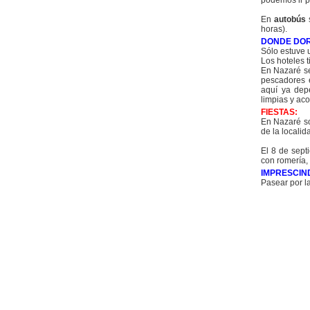
podemos ir p
En
autobús
s
horas).
DONDE DOR
Sólo estuve 
Los hoteles 
En Nazaré se
pescadores e
aquí ya dep
limpias y aco
FIESTAS:
En Nazaré so
de la localid
El 8 de septi
con romería, 
IMPRESCIN
Pasear por la