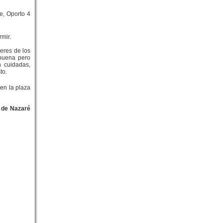
e, Oporto 4
mir.
eres de los
 buena pero
n cuidadas,
to.
en la plaza
 de Nazaré