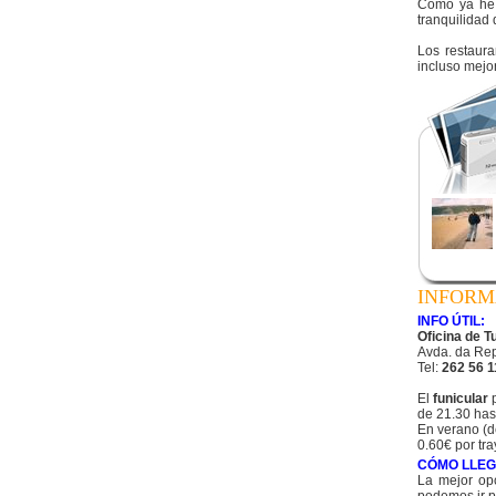
Como ya he 
tranquilidad 
Los restaura
incluso mejor
INFORM
INFO ÚTIL:
Oficina de T
Avda. da Repú
Tel:
262 56 1
El
funicular
de 21.30 hast
En verano (d
0.60€ por tra
CÓMO LLEG
La mejor op