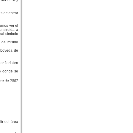
 dio el Rey
s de entrar
emos ver el
onstruida a
nal símbolo
ia del mismo
y bóveda de
r florístico
de donde se
bre de 2007
ir del área