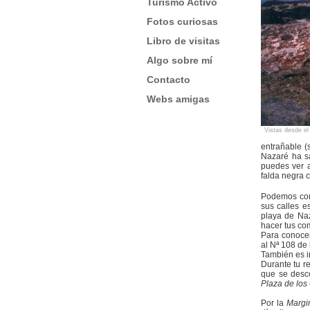
Turismo Activo
Fotos curiosas
Libro de visitas
Algo sobre mí
Contacto
Webs amigas
Vistas desde el 
entrañable (
Nazaré ha s
puedes ver a
falda negra 
Podemos come
sus calles e
playa de Naz
hacer tus co
Para conocer
al Nª 108 de
También es i
Durante tu r
que se desc
Plaza de los
Por la
Margi