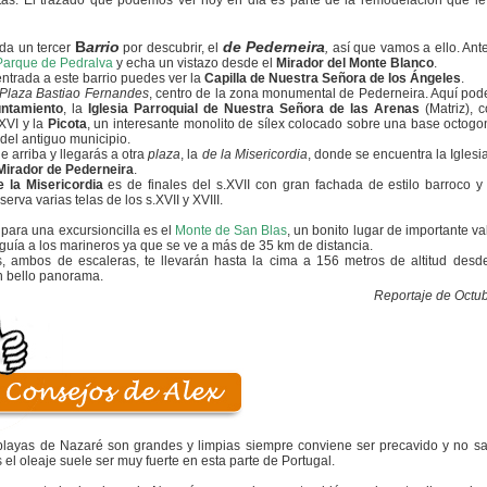
tas. El trazado que podemos ver hoy en día es parte de la remodelación que le
B
arrio
de Pederneira
da un tercer
por descubrir, el
,
así que vamos a ello. Ante
Parque de
Pedralva
y echa un vistazo desde el
Mirador del Monte Blanco
.
entrada a este barrio puedes ver la
Capilla de Nuestra
Señora de los Ángeles
.
Plaza Bastiao Fernandes
, centro de la zona monumental de Pederneira. Aquí pod
ntamiento
, la
Iglesia Parroquial de Nuestra Señora de las Arenas
(Matriz), c
.XVI y la
Picota
, un interesante monolito de sílex colocado sobre una base octogo
a del antiguo municipio.
e arriba y llegarás a otra
plaza
, la
de la Misericordia
, donde se encuentra la Igles
Mirador de
Pederneira
.
e la Misericordia
es de finales del s.XVII con gran fachada de estilo barroco 
rva varias telas de los s.XVII y XVIII.
 para una excursioncilla es el
Monte de San Blas
, un bonito lugar de importante valo
 guía a los marineros ya que se ve a más de 35 km de distancia.
, ambos de escaleras, te llevarán hasta la cima a 156 metros de altitud des
un bello panorama.
Reportaje de Octu
layas de Nazaré son grandes y limpias siempre conviene ser precavido y no sal
 el oleaje suele ser muy fuerte en esta parte de Portugal.