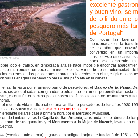
excelente gastro
y buen vino, se 
de lo lindo en el 
pesquero más f
de Portugal"
Con todas las buenas c
mencionadas en la frase in
de extrañar que Nazar
convertido en un importa
turístico. Esto en ocasiones
Barrio del Sitio
poco ese ambiente mar
sobre todo el tráfico, en temporada alta se hace imposible encontrar aparcamient
abido mantenerse un poco al margen y conservar parte de su autenticidad, de
 las mujeres de los pescadores reparando las redes con el traje típico compue
con varias enaguas de vivos colores y una pañoleta en la cabeza.
B
arrio de la Praia
nzar la visita por el antiguo barrio de pescadores, el
. D
strechas adoquinadas con grandes piedras que bajan en perpendicular hasta la
aré, y continúa el camino por el paseo marítimo atestado de restaurantes y ti
mpras.
 el modo de vida tradicional de una familia de pescadores de los años 1930-195
 la
C/ J.B. Sousa y visita
la
Casa-Museo del Pescador
.
nteresante dejarse caer a primera hora por el
Mercado Municipal.
ecorrido también verás la
Capilla de San Antonio
, construida con el dinero de lo
ontaban de sus ganacias y el
Monumento a la Mujer de Nazaré
, levantado en
 Cedros
.
nal
(Avenida junto al mar) llegarás a la antigua Lonja que funcionó de 1961 a 1