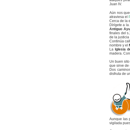
ataques pira
Juan IV.
Aún nos que
atraviesa el
Cerca de la 
Dírígete a la
Antiguo Ayu
finales del s
de la justici
Continúa call
nombre y el
La
Iglesia d
madera. Conse
Un buen sito
que sirve de
Dos caminos
disfruta de 
Aunque las p
vigilada pues