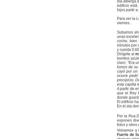
día alberga 
edificio está
hijos partir 
Para ver la L
viernes.
Subamos ahor
unas excelent
coche, bien 
minutos por 
y cuesta 0.60
Dirígete al
m
bonitos azul
claro:
"Era u
lomos de su 
cayó por un 
ocurre pedir
precipicio. D
esta capilla 
A partir de e
que el Rey 
donde guardó
El edificio h
En el ala der
Por la
Rua D
exponen dive
fotos y otros
Volvamos a 
Fuerte de S