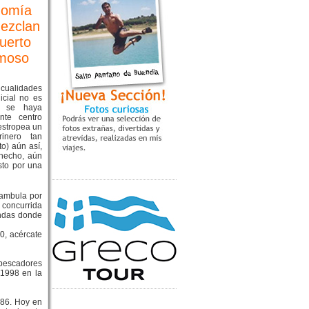
nomía
mezclan
puerto
amoso
ualidades
icial no es
é se haya
nte centro
 estropea un
inero tan
o) aún así,
 hecho, aún
sto por una
eambula por
 concurrida
endas donde
0, acércate
s pescadores
 1998 en la
986. Hoy en