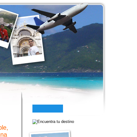
le,
una