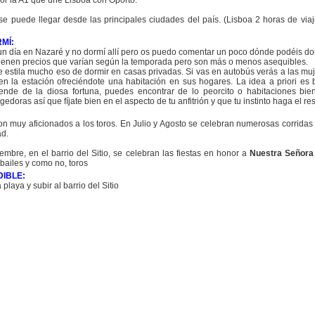
or la A1 que une Lisboa con Oporto.
e puede llegar desde las principales ciudades del país. (Lisboa 2 horas de viaj
MÍ:
un día en Nazaré y no dormí allí pero os puedo comentar un poco dónde podéis dor
tienen precios que varían según la temporada pero son más o menos asequibles.
 estila mucho eso de dormir en casas privadas. Si vas en autobús verás a las muj
n la estación ofreciéndote una habitación en sus hogares. La idea a priori es
ende de la diosa fortuna, puedes encontrar de lo peorcito o habitaciones bie
gedoras así que fíjate bien en el aspecto de tu anfitrión y que tu instinto haga el res
n muy aficionados a los toros. En Julio y Agosto se celebran numerosas corridas 
ad.
embre, en el barrio del Sitio, se celebran las fiestas en honor a
Nuestra Señora
bailes y como no, toros
DIBLE:
 playa y subir al barrio del Sitio