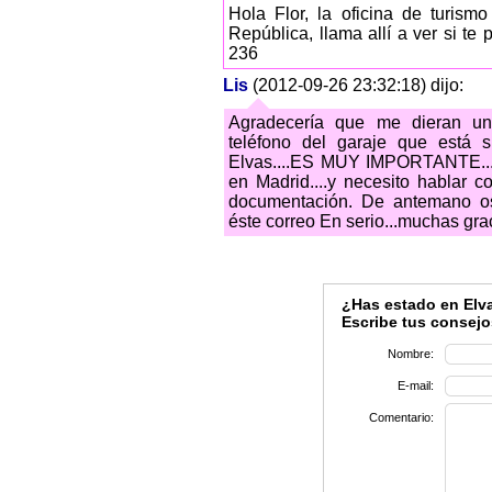
Hola Flor, la oficina de turis
República, llama allí a ver si t
236
Lis
(2012-09-26 23:32:18) dijo:
Agradecería que me dieran una 
teléfono del garaje que está s
Elvas....ES MUY IMPORTANTE....a
en Madrid....y necesito hablar co
documentación. De antemano os 
éste correo En serio...muchas grac
¿Has estado en Elva
Escribe tus consejo
Nombre:
E-mail:
Comentario: