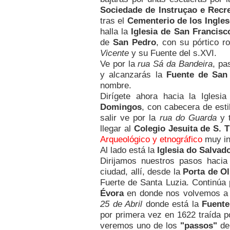
Sociedade de Instruçao e Recr
tras el
Cementerio de los Ingles
halla la
Iglesia de
San Francisc
de
San Pedro
, con su pórtico ro
Vicente
y su Fuente del s.XVI.
Ve por la
rua Sá da Bandeira
, pa
y alcanzarás la
Fuente de San
nombre.
Dirígete ahora hacia la Igles
Domingos
, con cabecera de estil
salir ve por la
rua do Guarda
y t
llegar al
Colegio Jesuita de S. 
Arqueológico y etnográfico
muy in
Al lado está la
Iglesia do Salvad
Dirijamos nuestros pasos hacia 
ciudad, allí, desde la
Porta de O
Fuerte de Santa Luzia. Continúa 
Évora
en donde nos volvemos a in
25 de Abril
donde está la
Fuente
por primera vez en 1622 traída p
veremos uno de los
"passos"
del