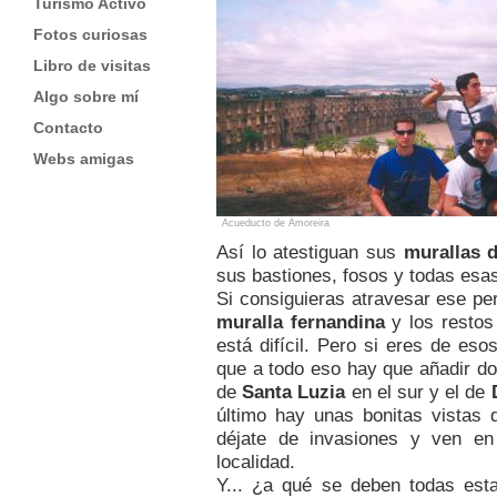
Turismo Activo
Fotos curiosas
Libro de visitas
Algo sobre mí
Contacto
Webs amigas
Acueducto de Amoreira
Así lo atestiguan sus
murallas d
sus bastiones, fosos y todas esa
Si consiguieras atravesar ese perí
muralla fernandina
y los resto
está difícil. Pero si eres de es
que a todo eso hay que añadir do
de
Santa Luzia
en el sur y el de
último hay unas bonitas vistas 
déjate de invasiones y ven e
localidad.
Y... ¿a qué se deben todas est