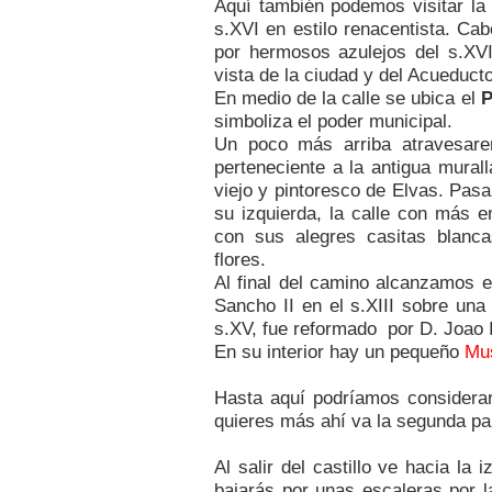
Aquí también podemos visitar l
s.XVI en estilo renacentista. Cab
por hermosos azulejos del s.XVI
vista de la ciudad y del Acueduct
En medio de la calle se ubica el
P
simboliza el poder municipal.
Un poco más arriba atravesar
perteneciente a la antigua mural
viejo y pintoresco de Elvas. Pas
su izquierda, la calle con más e
con sus alegres casitas blanca
flores.
Al final del camino alcanzamos 
Sancho II en el s.XIII sobre una 
s.XV, fue reformado por D. Joao I
En su interior hay un pequeño
Mus
Hasta aquí podríamos considerar
quieres más ahí va la segunda pa
Al salir del castillo ve hacia la 
bajarás por unas escaleras por l