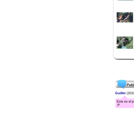
Guiller
(2010
Este es el 
:P