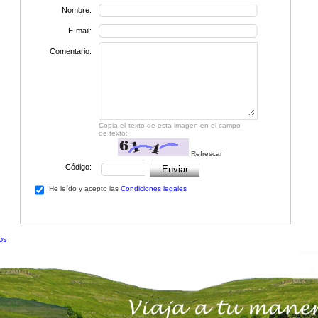
Nombre:
E-mail:
Comentario:
Copia el texto de esta imagen en el campo
de texto:
Refrescar
Código:
He leído y acepto las
Condiciones legales
tos